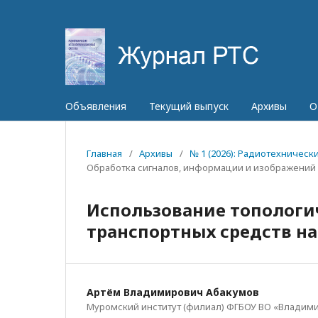
Объявления
Текущий выпуск
Архивы
О
Главная
/
Архивы
/
№ 1 (2026): Радиотехничес
Обработка сигналов, информации и изображений
Использование топологи
транспортных средств н
Артём Владимирович Абакумов
Муромский институт (филиал) ФГБОУ ВО «Владим