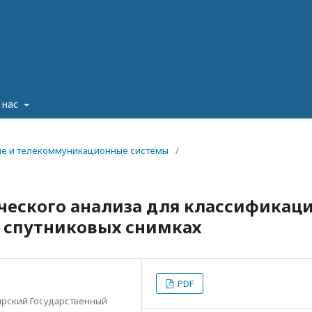
 нас
кие и телекоммуникационные системы
/
ческого анализа для классификац
а спутниковых снимках
PDF
ирский Государственный