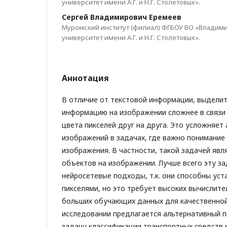
университет имени А.Г. и Н.Г. Столетовых».
Сергей Владимирович Еремеев
Муромский институт (филиал) ФГБОУ ВО «Владим
университет имени А.Г. и Н.Г. Столетовых».
Аннотация
В отличие от текстовой информации, выдели
информацию на изображении сложнее в связи
цвета пикселей друг на друга. Это усложняет
изображений в задачах, где важно понимани
изображения. В частности, такой задачей явл
объектов на изображении. Лучше всего эту з
нейросетевые подходы, т.к. они способны ус
пикселями, но это требует высоких вычислите
больших обучающих данных для качественной
исследовании предлагается альтернативный 
задачу классификации транспортных средств 