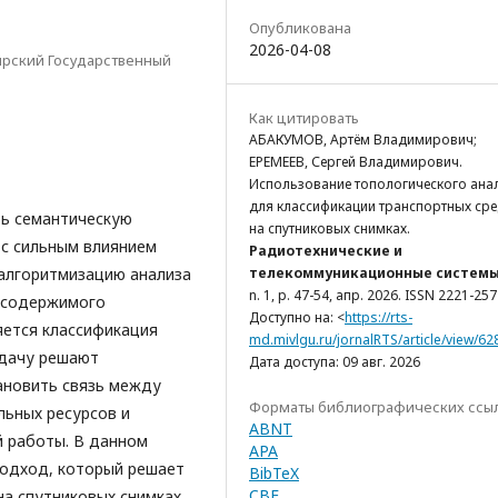
Опубликована
2026-04-08
ирский Государственный
Как цитировать
АБАКУМОВ, Артём Владимирович;
ЕРЕМЕЕВ, Сергей Владимирович.
Использование топологического ана
для классификации транспортных сре
ть семантическую
на спутниковых снимках.
 с сильным влиянием
Радиотехнические и
 алгоритмизацию анализа
телекоммуникационные систем
n. 1, p. 47-54, апр. 2026. ISSN 2221-257
е содержимого
Доступно на: <
https://rts-
яется классификация
md.mivlgu.ru/jornalRTS/article/view/62
адачу решают
Дата доступа: 09 авг. 2026
тановить связь между
Форматы библиографических ссы
льных ресурсов и
ABNT
 работы. В данном
APA
подход, который решает
BibTeX
CBE
на спутниковых снимках