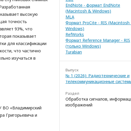
EndNote - формат EndNote
 Разработанная
(Macintosh & Windows)
оказывает высокую
MLA
щая точность
Формат ProCite - RIS (Macintosh
Windows)
авляет 93%, что
RefWorks
оторая показывает
Формат Reference Manager - RIS
тки для классификации
(только Windows)
кости, что частично
Turabian
ельно изучаться в
Выпуск
№ 1 (2026): Радиотехнические и
телекоммуникационные систем
Раздел
Обработка сигналов, информац
изображений
ОУ ВО «Владимирский
ра Григорьевича и