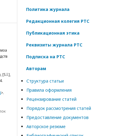
Политика журнала
Редакционная колегия РТС
Публикационная этика
Реквизиты журнала РТС
лиза
дств
Подписка на РТС
Авторам
ы
, [S.l.],
4.
Структура статьи
Правила оформления
8
>.
Рецензирование статей
Порядок рассмотрения статей
лок
Предоставление документов
Авторское резюме
Библиографический список