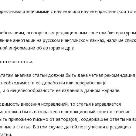
ектными и значимыми с научной или научно-практической точ
ебованиям, оговорённым редакционным советом (литературны
личие аннотации на русском и английском языках, наличие спис
тной информации об авторах и др.);
татков статьи.
льтатам анализа статьи должна быть дана чёткая рекомендация
о необходимости её доработки или переработки (с
, и о нецелесообразности её издания в данном журнале.
ходимость внесения исправлений, то статья направляется
ья должна быть возвращена в редакционный совет в течение
ыть приложено письмо от автора(ов), содержащее ответы на в
нные в статье. В этом случае датой поступления в редакцию
татьи.