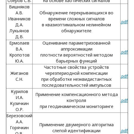
Озеров С.В.
на основе хаотических сигналов
Вишняков
А.В.
Обнаружение перекрывающихся во
Иванников
времени сложных сигналов
.pdf
Д.А.
в квазиоптимальном нелинейном
Лукьянов
обнаружителе
Д.В.
Ермолаев
Оценивание параметризованной
В.А.
аппроксимации
.pdf
Кропотов
плотности вероятностей методом
Ю.А.
барьерных функций
Частотные свойства устройств
Жиганов
черезпериодной компенсации
.pdf
С.Н.
при обработке неэквидистантных
последовательностей импульсов
Курилов
Применение компенсационного метода
И.А.
контроля
.pdf
Кузичкин
при геодинамическом мониторинге
О.Р.
Березовский
А.А.
Применение двумерного алгоритма
Горячкин
слепой идентификации
.pdf
О.В.