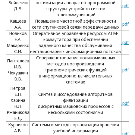
Бейлекчи
оптимизации аппаратно-программной
.pdf
Д.В.
структуры устройств систем
телекоммуникаций
Кащеев
Повышение частотной эффективности
.pdf
А.А.
сети спутниковой связи передачи данных
Новиков
Оперативное управление ресурсом АТМ-
Е.А.
коммутатора при обеспечении
.pdf
Макаренко
заданного качества обслуживания
С.И.
нестационарных информационных потоков
Совершенствование полиномиальных
Пантелеев
методов воспроизведения
И.В.
тригонометрических функций
.pdf
Чекушкин
в информационно-вычислительных
В.В.
системах
Петров
Е.П.
Синтез и исследование алгоритмов
Харина
фильтрации
.pdf
Н.Л.
дискретных марковских процессов с
Ржаникова
несколькими состояниями
Е.Д.
Курников
Системы и методы организации хранения
А.В.
учебной информации
.pdf