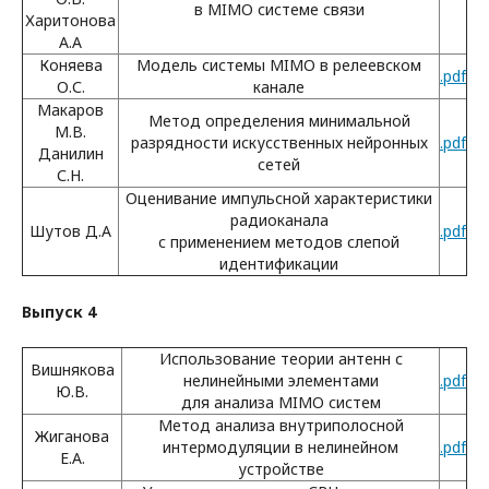
в MIMO системе связи
Харитонова
А.А
Коняева
Модель системы MIMO в релеевском
.pdf
О.С.
канале
Макаров
Метод определения минимальной
М.В.
разрядности искусственных нейронных
.pdf
Данилин
сетей
С.Н.
Оценивание импульсной характеристики
радиоканала
Шутов Д.А
.pdf
с применением методов слепой
идентификации
Выпуск 4
Использование теории антенн с
Вишнякова
нелинейными элементами
.pdf
Ю.В.
для анализа MIMO систем
Метод анализа внутриполосной
Жиганова
интермодуляции в нелинейном
.pdf
Е.А.
устройстве