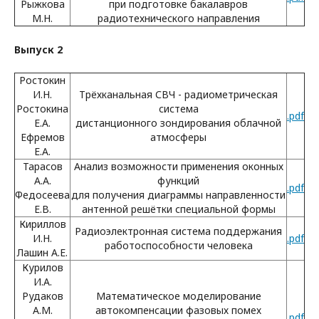
Рыжкова
при подготовке бакалавров
М.Н.
радиотехнического направления
Выпуск 2
Ростокин
И.Н.
Трёхканальная СВЧ - радиометрическая
Ростокина
система
.pdf
Е.А.
дистанционного зондирования облачной
Ефремов
атмосферы
Е.А.
Тарасов
Анализ возможности применения оконных
А.А.
функций
.pdf
Федосеева
для получения диаграммы направленности
Е.В.
антенной решётки специальной формы
Кириллов
Радиоэлектронная система поддержания
И.Н.
.pdf
работоспособности человека
Лашин А.Е.
Курилов
И.А.
Рудаков
Математическое моделирование
А.М.
автокомпенсации фазовых помех
.pdf