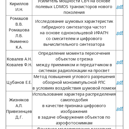
Усилитель мощности СВЧ на основе
Кириллов
полевых LDMOS транзисторов нового
.pdf
И.Н.
поколения
Ромашов
Исследование шумовых характеристик
В.В.
гибридного синтезатора частот
Ромашова
на основе однокольцевой ИФАПЧ
.pdf
Л.В.
со смесителем и цифрового
Якименко
вычислительного синтезатора
К.А.
Определение момента пересечения
Ковалев А.Н.
объектом отрезка
.pdf
Ковалев Ф.Н.
между приемником и передатчиком в
системах радиолокации на просвет
Метод повышения углового разрешения
Цубанов Е.Е.
обзорной моноимпульсной РЛС
.pdf
в условиях воздействия шумовой помехи
Использование характера распределения
Жизняков
самоподобия
А.Л.
в качестве признака цифрового
.pdf
Привезенцев
изображения
Д.Г.
в задаче обнаружения объектов по
аэрофотоснимкам
Фацетное моделирование рассеяния