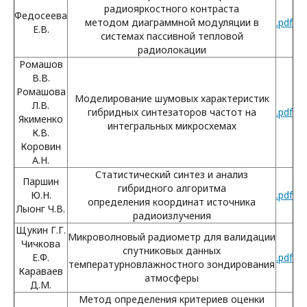
радиояркостного контраста
Федосеева
методом диаграммной модуляции в
.pdf
Е.В.
системах пассивной тепловой
радиолокации
Ромашов
В.В.
Ромашова
Моделирование шумовых характеристик
Л.В.
гибридных синтезаторов частот на
.pdf
Якименко
интегральных микросхемах
К.В.
Коровин
А.Н.
Статистический синтез и анализ
Паршин
гибридного алгоритма
Ю.Н.
.pdf
определения координат источника
Лыонг Ч.В.
радиоизлучения
Щукин Г.Г.
Микроволновый радиометр для валидации
Чичкова
спутниковых данных
Е.Ф.
.pdf
температурновлажностного зондирования
Караваев
атмосферы
Д.М.
Метод определения критериев оценки