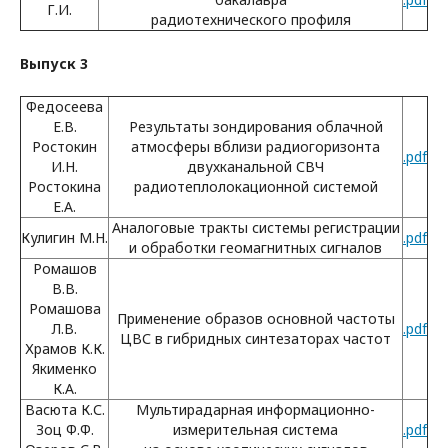
Г.И.
радиотехнического профиля
Выпуск 3
Федосеева
Е.В.
Результаты зондирования облачной
Ростокин
атмосферы вблизи радиогоризонта
.pdf
И.Н.
двухканальной СВЧ
Ростокина
радиотеплолокационной системой
Е.А.
Аналоговые тракты системы регистрации
Кулигин М.Н.
.pdf
и обработки геомагнитных сигналов
Ромашов
В.В.
Ромашова
Применение образов основной частоты
Л.В.
.pdf
ЦВС в гибридных синтезаторах частот
Храмов К.К.
Якименко
К.А.
Васюта К.С.
Мультирадарная информационно-
Зоц Ф.Ф.
измерительная система
.pdf