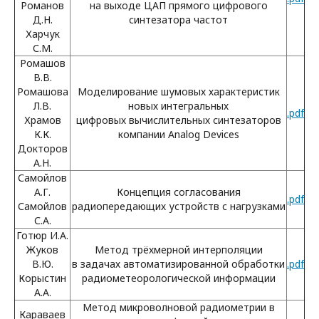
Романов
на выходе ЦАП прямого цифрового
Д.Н.
синтезатора частот
Харчук
С.М.
Ромашов
В.В.
Ромашова
Моделирование шумовых характеристик
Л.В.
новых интегральных
.pdf
Храмов
цифровых вычислительных синтезаторов
К.К.
компании Analog Devices
Докторов
А.Н.
Самойлов
А.Г.
Концепция согласования
.pdf
Самойлов
радиопередающих устройств с нагрузками
С.А.
Готюр И.А.
Жуков
Метод трёхмерной интерполяции
В.Ю.
в задачах автоматизированной обработки
.pdf
Корыстин
радиометеорологической информации
А.А.
Метод микроволновой радиометрии в
Караваев