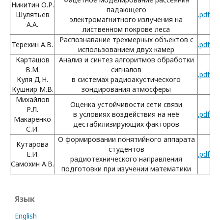
Никитин О.Р.
падающего
Шулятьев
.pdf
электромагнитного излучения на
А.А.
лиственном покрове леса
Распознавание трехмерных объектов с
Терехин А.В.
.pdf
использованием двух камер
Карташов
Анализ и синтез алгоритмов обработки
В.М.
сигналов
.pdf
Куля Д.Н.
в системах радиоакустического
Кушнир М.В.
зондирования атмосферы
Михайлов
Оценка устойчивости сети связи
Р.Л.
в условиях воздействия на неё
.pdf
Макаренко
дестабилизирующих факторов
С.И.
О формировании понятийного аппарата
Кутарова
студентов
Е.И.
.pdf
радиотехнического направления
Самохин А.В.
подготовки при изучении математики
Язык
English