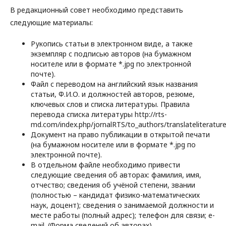
В редакционный совет необходимо представить
следующие материалы:
Рукопись статьи в электронном виде, а также
экземпляр с подписью авторов (на бумажном
носителе или в формате *.jpg по электронной
почте).
Файл с переводом на английский язык названия
статьи, Ф.И.О. и должностей авторов, резюме,
ключевых слов и списка литературы. Правила
перевода списка литературы http://rts-
md.com/index.php/jornalRTS/to_authors/translateliteratur
Документ на право публикации в открытой печати
(на бумажном носителе или в формате *.jpg по
электронной почте).
В отдельном файле необходимо привести
следующие сведения об авторах: фамилия, имя,
отчество; сведения об учёной степени, звании
(полностью – кандидат физико-математических
наук, доцент); сведения о занимаемой должности и
месте работы (полный адрес); телефон для связи; e-
mail. (Форма сведений об авторах)