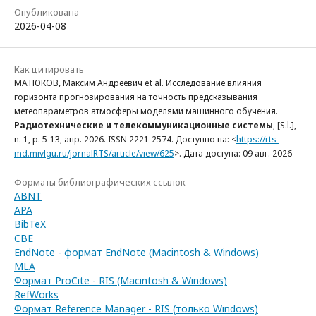
Опубликована
2026-04-08
Как цитировать
МАТЮКОВ, Максим Андреевич et al. Исследование влияния
горизонта прогнозирования на точность предсказывания
метеопараметров атмосферы моделями машинного обучения.
Радиотехнические и телекоммуникационные системы
, [S.l.],
n. 1, p. 5-13, апр. 2026. ISSN 2221-2574. Доступно на: <
https://rts-
md.mivlgu.ru/jornalRTS/article/view/625
>. Дата доступа: 09 авг. 2026
Форматы библиографических ссылок
ABNT
APA
BibTeX
CBE
EndNote - формат EndNote (Macintosh & Windows)
MLA
Формат ProCite - RIS (Macintosh & Windows)
RefWorks
Формат Reference Manager - RIS (только Windows)