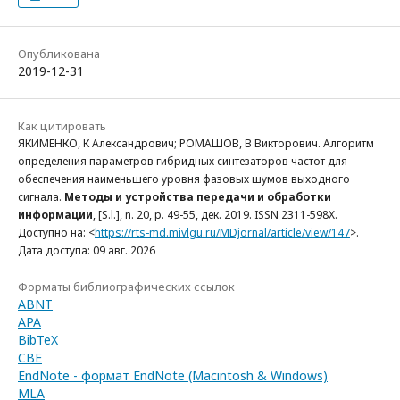
Опубликована
2019-12-31
Как цитировать
ЯКИМЕНКО, К Александрович; РОМАШОВ, В Викторович. Алгоритм
определения параметров гибридных синтезаторов частот для
обеспечения наименьшего уровня фазовых шумов выходного
сигнала.
Методы и устройства передачи и обработки
информации
, [S.l.], n. 20, p. 49-55, дек. 2019. ISSN 2311-598X.
Доступно на: <
https://rts-md.mivlgu.ru/MDjornal/article/view/147
>.
Дата доступа: 09 авг. 2026
Форматы библиографических ссылок
ABNT
APA
BibTeX
CBE
EndNote - формат EndNote (Macintosh & Windows)
MLA