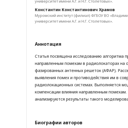
университет имени А.Г. и Н.Г. Столетовых».
Константин Константинович Храмов
Муромский институт (филиал) ФГБОУ ВО «Владим
университет имени А.Г. и Н.Г. Столетовых».
Аннотация
Статья посвящена исследованию алгоритма 
направленным помехам в радиолокаторах на 
фазированных антенных решеток (АФАР). Рас
выявления помех и противодействия им в сов
радиолокационных системах. Выполняется мо
компенсации влияния направленным помехам.
анализируются результаты такого моделирова
Биографии авторов