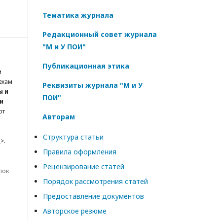
Тематика журнала
Редакционный совет журнала
"М и У ПОИ"
Публикационная этика
м
ехам
Реквизиты журнала "М и У
ы и
ПОИ"
и
арт
Авторам
Структура статьи
3
>.
Правила оформления
Рецензирование статей
лок
Порядок рассмотрения статей
Предоставление документов
Авторское резюме