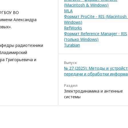
(Macintosh & Windows)
MLA
 ФГБОУ ВО
Формат ProCite - RIS (Macintosh
 имени Александра
Windows)
овых».
RefWorks
Формат Reference Manager - RIS
(только Windows)
Turabian
кафедры радиотехники
Владимирский
ра Григорьевича и
Выпуск
№ 27 (2025): Методы и устройс
передачи и обработки информа
Раздел
Электродинамика и антенные
системы