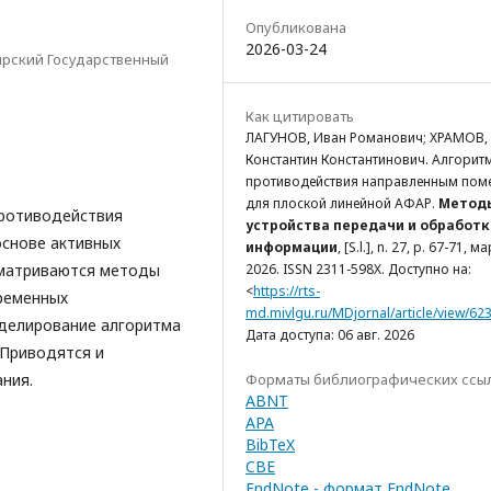
Опубликована
2026-03-24
ирский Государственный
Как цитировать
ЛАГУНОВ, Иван Романович; ХРАМОВ,
Константин Константинович. Алгорит
противодействия направленным пом
для плоской линейной АФАР.
Метод
противодействия
устройства передачи и обработк
основе активных
информации
, [S.l.], n. 27, p. 67-71, м
сматриваются методы
2026. ISSN 2311-598X. Доступно на:
<
https://rts-
ременных
md.mivlgu.ru/MDjornal/article/view/62
делирование алгоритма
Дата доступа: 06 авг. 2026
 Приводятся и
ния.
Форматы библиографических ссы
ABNT
APA
BibTeX
CBE
EndNote - формат EndNote