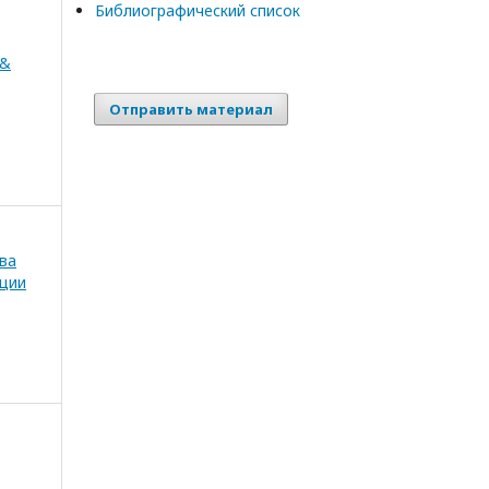
Библиографический список
 &
Отправить материал
тва
ции