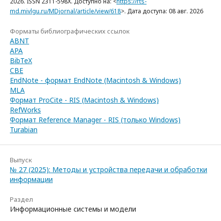
2026. ISSN 2311-598X. Доступно на: <
https://rts-
md.mivlgu.ru/MDjornal/article/view/618
>. Дата доступа: 08 авг. 2026
Форматы библиографических ссылок
ABNT
APA
BibTeX
CBE
EndNote - формат EndNote (Macintosh & Windows)
MLA
Формат ProCite - RIS (Macintosh & Windows)
RefWorks
Формат Reference Manager - RIS (только Windows)
Turabian
Выпуск
№ 27 (2025): Методы и устройства передачи и обработки
информации
Раздел
Информационные системы и модели