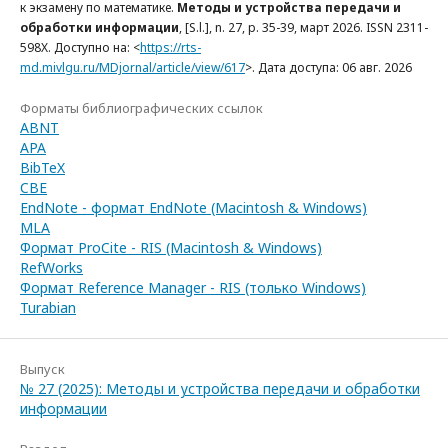
к экзамену по математике.
Методы и устройства передачи и
обработки информации
, [S.l.], n. 27, p. 35-39, март 2026. ISSN 2311-
598X. Доступно на: <
https://rts-
md.mivlgu.ru/MDjornal/article/view/617
>. Дата доступа: 06 авг. 2026
Форматы библиографических ссылок
ABNT
APA
BibTeX
CBE
EndNote - формат EndNote (Macintosh & Windows)
MLA
Формат ProCite - RIS (Macintosh & Windows)
RefWorks
Формат Reference Manager - RIS (только Windows)
Turabian
Выпуск
№ 27 (2025): Методы и устройства передачи и обработки
информации