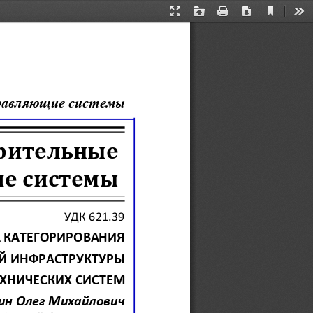
Current
Presentation
Open
Print
Download
Too
View
Mode
равляющие системы
рительные 
е системы
УДК 
621.39
 КАТЕГОРИРОВАНИЯ 
 ИНФРАСТРУКТУРЫ 
ХНИЧЕСКИХ СИСТЕМ
ин Олег Михайлович