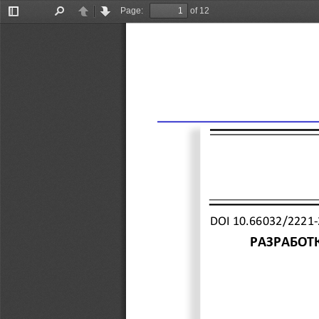
Page:
of 12
Toggle
Find
Previous
Next
Sidebar
DOI
10.66032/2221
-
РАЗРАБОТ