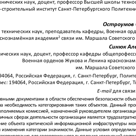
хнических наук, доцент, профессор Высшей школы техно
-
строительный институт Санкт
-
Петербургского Политехн
Остроумов 
 технических наук, преподаватель кафедры, Военная ор
2
снознамённая академия
связи им. Маршала Советского 
Синюк
Ал
нических наук, доцент, профессор кафедры общепрофесс
Военная орденов Жукова и Ленина краснозна
им. Маршала Советского 
94064
, Российская Федерация, 
г. Санкт
-
Петербург, Полите
ес:
194064
, Российская Федерация, 
г. Санкт
-
Петербург, 
E
-
mail
для связи
вными документами в области обеспечения безопасности объек
а необходимость категорирования таких объектов. Данный проц
ыполняемых комиссией, назначенной руководителем организаци
личных сферах деятельности организации является трудозатратно
ние объекта критической информацио
нной инфраструктуры мож
 изменения 
категории значимости. Данные условия определили
тегорирования для своевременного выявления изменений состо