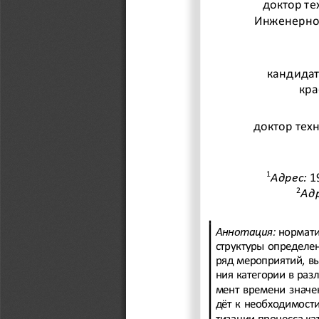
доктор те
Инженерно
кандидат
кра
доктор тех
1
Адрес:
1
2
Адр
Аннотация:
нормати
структуры определен
ряд мероприятий, в
ния категории в раз
мент времени значе
дёт
к необходимости
тизации процесса ка