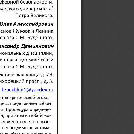
сферной безопасности, 
1
ическог
о университета
Петра Великого
.
Олег Александрович
денов Жукова и Ленина 
союза С.М. 
Будённого
.
ександр Демьянович
иональных дисциплин, 
2
мённая академия
связи 
союза С.М. 
Будённого
.
хническая улица д. 29
.
Тихорецкий пр
осп.,
д. 3
.
: 
lepechkin
1@
yandex
.
ru
тов критической инфра-
есс представляет с
обой 
и. Процедура определе-
й, при этом в любой 
мо-
ет меняться, что 
приве-
 необходимость автома-
яния объекта и снижения