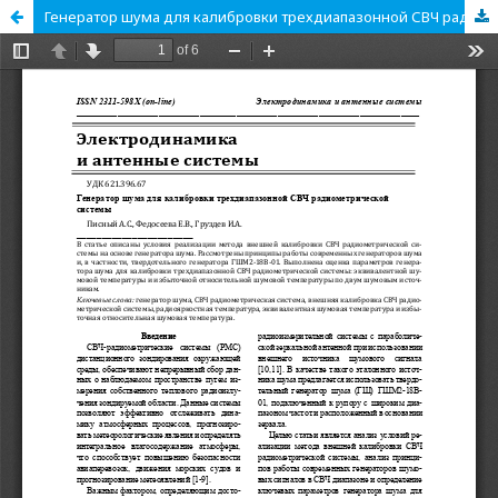
Генератор шума для калибровки трехдиапазонной СВЧ радиометрической системы