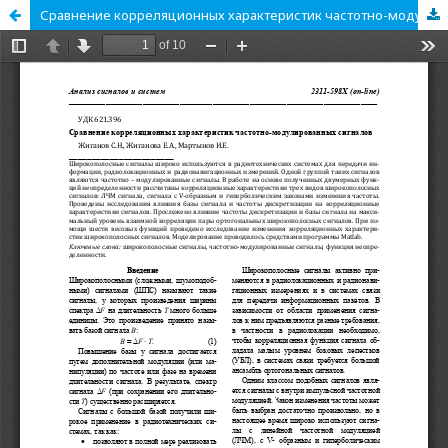
Сравнение корреляционных характеристик частотно-модулированных сигналов