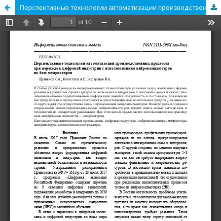
Перспективные технологии автоматизации производственных процессов при пе-реходе к цифровой индустрии с использованием нейрокомпьютеров на базе мемристоров