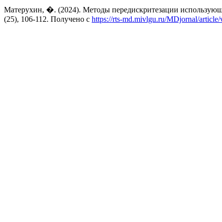
Матерухин, �. (2024). Методы передискритезации использующи
(25), 106-112. Получено с
https://rts-md.mivlgu.ru/MDjornal/article